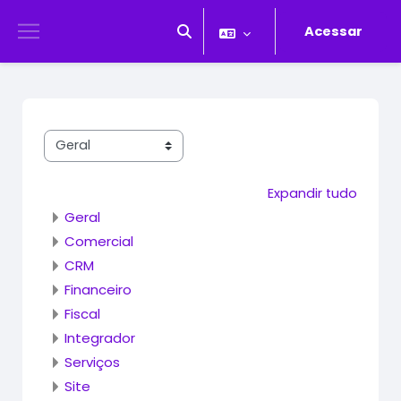
Ir para o conteúdo principal
Acessar
Alternar entrada de pesquisa
Painel lateral
Categorias de Cursos
Expandir tudo
Geral
Comercial
CRM
Financeiro
Fiscal
Integrador
Serviços
Site